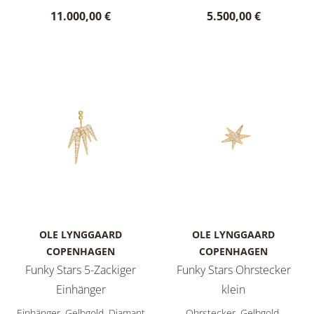
11.000,00 €
5.500,00 €
OLE LYNGGAARD
OLE LYNGGAARD
COPENHAGEN
COPENHAGEN
Funky Stars 5-Zackiger
Funky Stars Ohrstecker
Einhänger
klein
Ole Lynggaard Copenhagen Funky Stars 5-Zackiger Einhänger,
Ole Lynggaard Copenhagen Fun
Einhänger, Gelbgold, Diamant
Ohrstecker, Gelbgold,