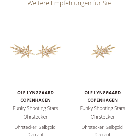
Weitere Empfehlungen für Sie
OLE LYNGGAARD
OLE LYNGGAARD
COPENHAGEN
COPENHAGEN
Funky Shooting Stars
Funky Shooting Stars
Ohrstecker
Ohrstecker
Ole Lynggaard Copenhagen Funky Shooting Stars Ohrstecker, 
Ole Lynggaard Copenhagen Fun
Ohrstecker, Gelbgold,
Ohrstecker, Gelbgold,
Diamant
Diamant