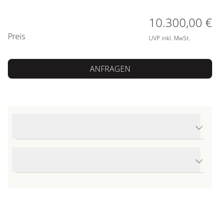
PREISINFORMATIONEN
10.300,00 €
Preis
UVP inkl. MwSt.
ANFRAGEN
Produktdetails Funky Stars 9-Zackiger Einhänger
Produktbeschreibung