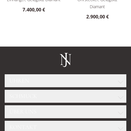
Diamant
7.400,00 €
2.900,00 €
UHREN
SCHMUCK
ROLEX
GLASHÜTTE ORIGINAL
ÜBER UNS
WELLENDORFF
OMEGA
DIAMANTKONFIGURATOR
TUDOR
KONTAKT
TEAM