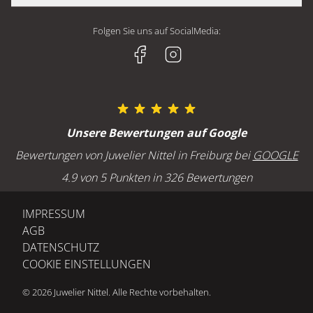
FOPE
CHOPARD
UNSERE GESCHÄFTE
CHOPARD
Juwelier Nittel GmbH
BREITLING
Folgen Sie uns auf SocialMedia:
HISTORIE
GELLNER
Geschäft Freiburg
H. MOSER & CIE
JOBS UND KARRIERE
Kaiser-Joseph-Straße 228
MARCO BICEGO
79098 Freiburg
MEISTER
SERVICE
OLE LYNGGAARD
Öffnungszeiten Freiburg
Unsere Bewertungen auf Google
POMELLATO
Montag bis Freitag : 10:00 - 18:00 Uhr
GOLDSCHMIEDE
Bewertungen von Juwelier Nittel in Freiburg bei
GOOGLE
Samstag: 10:00 - 16:00 Uhr
UHRMACHEREI
4.9 von 5 Punkten in 326 Bewertungen
ANLÄSSE
BLOG
Freiburg - Telefon
IMPRESSUM
EHERINGE TRAURINGE
+49 (0) 761 207 640
AGB
VERLOBUNGSRINGE
DATENSCHUTZ
ONLINESHOP: FAQ
COOKIE EINSTELLUNGEN
MEMOIRERINGE
Geschäft Baden-Baden
Lichtentaler Straße 5
© 2026 Juwelier Nittel. Alle Rechte vorbehalten.
76530 Baden-Baden