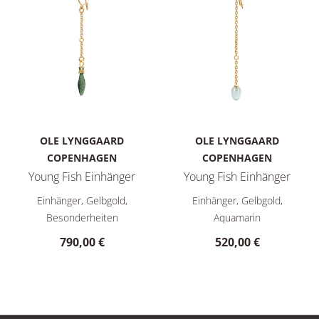
OLE LYNGGAARD
OLE LYNGGAARD
COPENHAGEN
COPENHAGEN
Young Fish Einhänger
Young Fish Einhänger
Ole Lynggaard Copenhagen Young Fish Einhänger, Ref: A3157
Ole Lynggaard Copenhagen You
Einhänger, Gelbgold,
Einhänger, Gelbgold,
Besonderheiten
Aquamarin
790,00 €
520,00 €