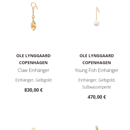
OLE LYNGGAARD
OLE LYNGGAARD
COPENHAGEN
COPENHAGEN
Claw Einhänger
Young Fish Einhänger
Ole Lynggaard Copenhagen Claw Einhänger, Ref: A3155-403, 
Ole Lynggaard Copenhagen You
Einhänger, Gelbgold
Einhänger, Gelbgold,
Süßwasserperle
830,00 €
470,00 €