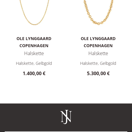
OLE LYNGGAARD
OLE LYNGGAARD
COPENHAGEN
COPENHAGEN
Halskette
Halskette
Ole Lynggaard Copenhagen Halskette, Ref: C0070-404, Preis:
Ole Lynggaard Copenhagen Hal
Halskette, Gelbgold
Halskette, Gelbgold
1.400,00 €
5.300,00 €