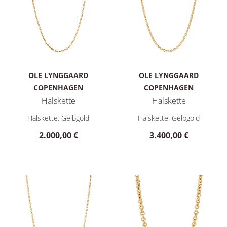
OLE LYNGGAARD
OLE LYNGGAARD
COPENHAGEN
COPENHAGEN
Halskette
Halskette
Ole Lynggaard Copenhagen Halskette, Ref: C0070-408, Preis:
Ole Lynggaard Copenhagen Hal
Halskette, Gelbgold
Halskette, Gelbgold
2.000,00 €
3.400,00 €