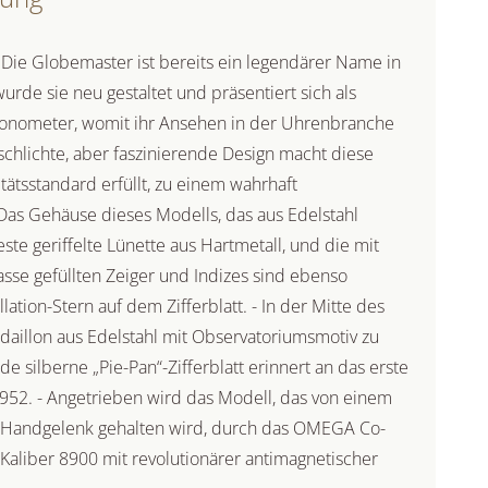
 Die Globemaster ist bereits ein legendärer Name in
de sie neu gestaltet und präsentiert sich als
ronometer, womit ihr Ansehen in der Uhrenbranche
schlichte, aber faszinierende Design macht diese
tätsstandard erfüllt, zu einem wahrhaft
as Gehäuse dieses Modells, das aus Edelstahl
feste geriffelte Lünette aus Hartmetall, und die mit
e gefüllten Zeiger und Indizes sind ebenso
ation-Stern auf dem Zifferblatt. - In der Mitte des
aillon aus Edelstahl mit Observatoriumsmotiv zu
e silberne „Pie-Pan“-Zifferblatt erinnert an das erste
1952. - Angetrieben wird das Modell, das von einem
Handgelenk gehalten wird, durch das OMEGA Co-
Kaliber 8900 mit revolutionärer antimagnetischer