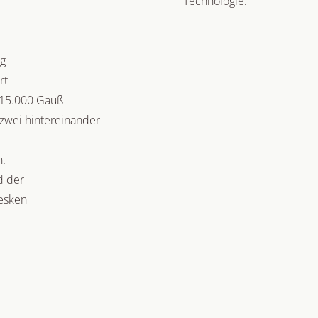
Technologie.
g
rt
 15.000 Gauß
 zwei hintereinander
n.
d der
esken