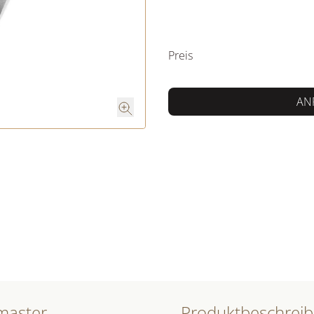
PREISINFORM
Preis
AN
emaster
Produktbeschrei