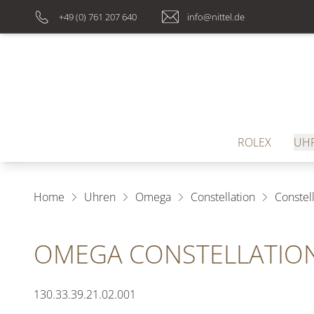
+49 (0) 761 207 640
info@nittel.de
ROLEX
UH
Home
Uhren
Omega
Constellation
Constel
OMEGA CONSTELLATIO
130.33.39.21.02.001