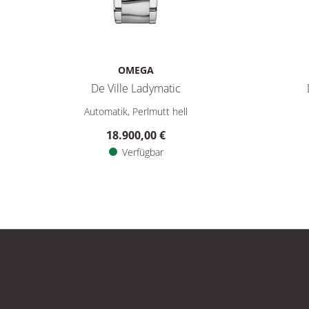
OMEGA
De Ville Ladymatic
Omega De Ville Ladymatic, Ref: 425.35.34.20.55.002, P
Omega De 
Automatik, Perlmutt hell
18.900,00 €
Verfügbar