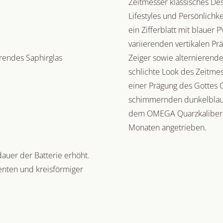
Zeitmesser klassisches De
Lifestyles und Persönlichk
ein Zifferblatt mit blauer
variierenden vertikalen Pr
erendes Saphirglas
Zeiger sowie alternierend
schlichte Look des Zeitme
einer Prägung des Gottes 
schimmernden dunkelblau
dem OMEGA Quarzkaliber 40
Monaten angetrieben.
dauer der Batterie erhöht.
enten und kreisförmiger