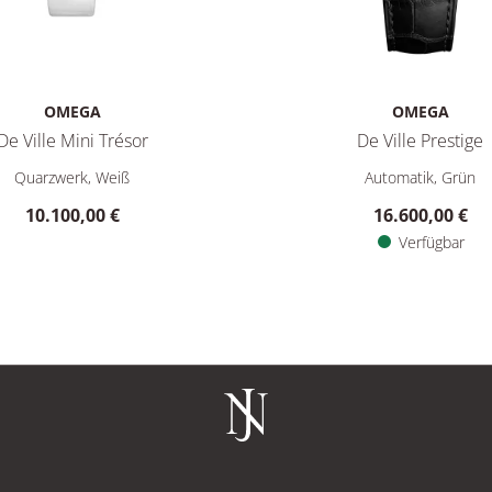
OMEGA
OMEGA
De Ville Mini Trésor
De Ville Prestige
reis: 18.900,00 €, Verfügbar
Ville Mini Trésor, Ref: 428.58.26.60.04.001, Preis: 10.100,00 €
Omega De Ville Prestige, Ref
Quarzwerk, Weiß
Automatik, Grün
10.100,00 €
16.600,00 €
Verfügbar