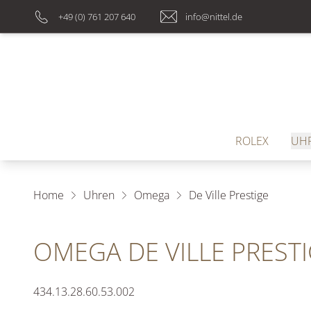
+49 (0) 761 207 640
info@nittel.de
ROLEX
UH
Home
Uhren
Omega
De Ville Prestige
OMEGA DE VILLE PREST
434.13.28.60.53.002