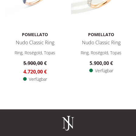
POMELLATO
POMELLATO
Nudo Classic Ring
Nudo Classic Ring
Pomellato Nudo Classic Ring, Ref: PAB9040O6BKRZALTL, Prei
Pomellato Nudo Classic Ring
Ring, Roségold, Topas
Ring, Roségold, Topas
5.900,00
€
5.900,00 €
Verfügbar
4.720,00 €
Verfügbar