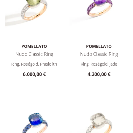
POMELLATO
POMELLATO
Nudo Classic Ring
Nudo Classic Ring
Pomellato Nudo Classic Ring, Ref: PAC0040O6WHRDB0PA, Pre
Pomellato Nudo Classic Ring,
Ring, Roségold, Prasiolith
Ring, Roségold, Jade
6.000,00 €
4.200,00 €