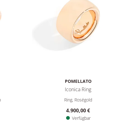
POMELLATO
Iconica Ring
: 6.800,00 €, Verfügbar
f: PAC2062O7000000VA, Preis: 5.800,00 €
Pomellato Iconica Ring, Ref: PA91067O70000000
n
Ring, Roségold
4.900,00 €
Verfügbar