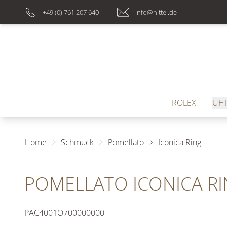
+49 (0) 761 207 640
info@nittel.de
ROLEX
UH
Home
Schmuck
Pomellato
Iconica Ring
POMELLATO ICONICA R
PAC4001O700000000