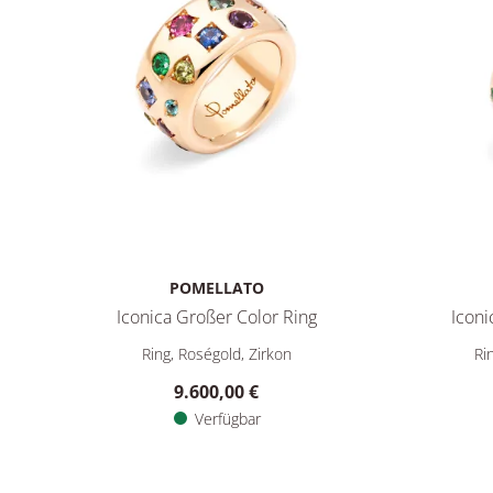
POMELLATO
Iconica Großer Color Ring
Iconi
Pomellato Iconica Großer Color Ring, Ref: PAB9012O70
Pomellato
Ring, Roségold, Zirkon
Ri
9.600,00 €
Verfügbar