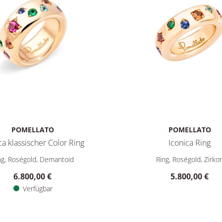
POMELLATO
POMELLATO
ca klassischer Color Ring
Iconica Ring
00000VA, Preis: 9.600,00 €, Verfügbar
 Iconica klassischer Color Ring, Ref: PAB9011O7000000VA, Preis
Pomellato Iconica Ring, Re
ng, Roségold, Demantoid
Ring, Roségold, Zirko
6.800,00 €
5.800,00 €
Verfügbar