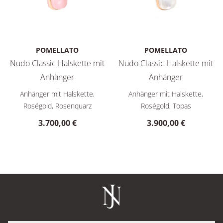
POMELLATO
POMELLATO
Nudo Classic Halskette mit
Nudo Classic Halskette mit
Anhänger
Anhänger
Pomellato Nudo Classic Halskette mit Anhänger, Ref: PCC2
Pomellato Nudo Classic Hals
Anhänger mit Halskette,
Anhänger mit Halskette,
Roségold, Rosenquarz
Roségold, Topas
3.700,00 €
3.900,00 €