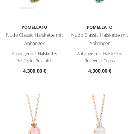
POMELLATO
POMELLATO
Nudo Classic Halskette mit
Nudo Classic Halskette mit
Anhänger
Anhänger
Pomellato Nudo Classic Halskette mit Anhänger, Ref: PCC2
Pomellato Nudo Classic Hals
Anhänger mit Halskette,
Anhänger mit Halskette,
Roségold, Prasiolith
Roségold, Topas
4.300,00 €
4.300,00 €