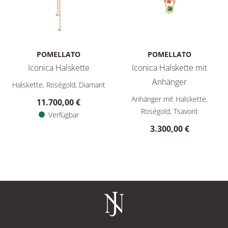
POMELLATO
POMELLATO
Iconica Halskette
Iconica Halskette mit
Pomellato Iconica Halskette, Ref: PCC5001O7WHRDB000, Prei
Anhänger
Halskette, Roségold, Diamant
Pomellato Iconica Halskette 
Anhänger mit Halskette,
11.700,00 €
Roségold, Tsavorit
Verfügbar
3.300,00 €