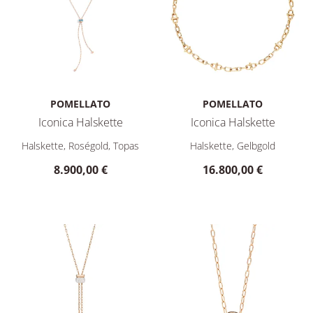
POMELLATO
POMELLATO
Iconica Halskette
Iconica Halskette
Pomellato Iconica Halskette, Ref: PCC3020O7000000TL, Preis
Pomellato Iconica Halskette,
Halskette, Roségold, Topas
Halskette, Gelbgold
8.900,00 €
16.800,00 €