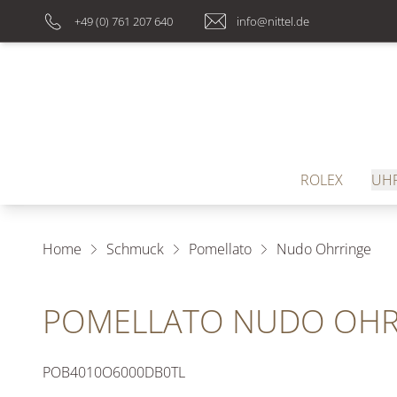
+49 (0) 761 207 640
info@nittel.de
ROLEX
UH
Home
Schmuck
Pomellato
Nudo Ohrringe
POMELLATO NUDO OHR
POB4010O6000DB0TL