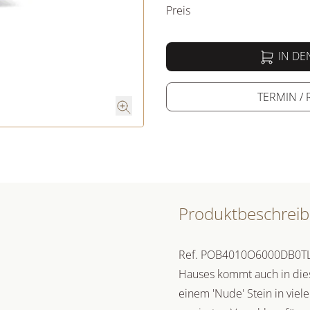
Preis
IN D
TERMIN /
Produktbeschrei
Ref. POB4010O6000DB0TL -
Hauses kommt auch in die
einem 'Nude' Stein in vie