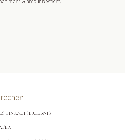
noch mehr Glamour besticht.
prechen
ES EINKAUFSERLEBNIS
ATER