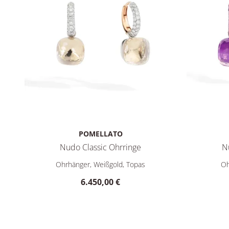
POMELLATO
Nudo Classic Ohrringe
N
Pomellato Nudo Classic Ohrringe, Ref: POB4010O6WHR
Pomellato
Ohrhänger, Weißgold, Topas
Oh
6.450,00 €