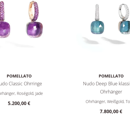
POMELLATO
POMELLATO
udo Classic Ohrringe
Nudo Deep Blue klass
DB0TB, Preis: 6.450,00 €
 Nudo Classic Ohrringe, Ref: POC3000O6BKROI0GL, Preis: 5.20
Ohrhänger
rhänger, Roségold, Jade
Pomellato Nudo Deep Blue 
Ohrhänger, Weißgold, T
5.200,00 €
7.800,00 €