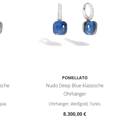
POMELLATO
ische
Nudo Deep Blue klassische
0,00 €
Ohrhänger
klassische Ohrhänger, Ref: POB4010O6WHRB0YAV, Preis: 7.800
Pomellato Nudo Deep Blue klassische Ohrhän
opas
Ohrhänger, Weißgold, Türkis
8.300,00 €