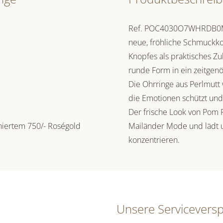
Ref. POC4030O7WHRDB0MP 
neue, fröhliche Schmuckkoll
Knopfes als praktisches Zu
runde Form in ein zeitgen
Die Ohrringe aus Perlmutt 
die Emotionen schützt und 
Der frische Look von Pom 
iniertem 750/- Roségold
Mailänder Mode und lädt u
konzentrieren.
Unsere Servicevers