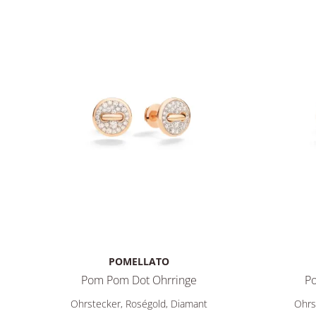
POMELLATO
Pom Pom Dot Ohrringe
Po
Pomellato Pom Pom Dot Ohrringe, Ref: POC4031O7WHR
Pomellat
Ohrstecker, Roségold, Diamant
Ohrs