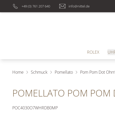
+49 (0) 761 207 640
info@nittel.de
ROLEX
UH
Home
Schmuck
Pomellato
Pom Pom Dot Ohrr
POMELLATO POM POM 
POC4030O7WHRDB0MP