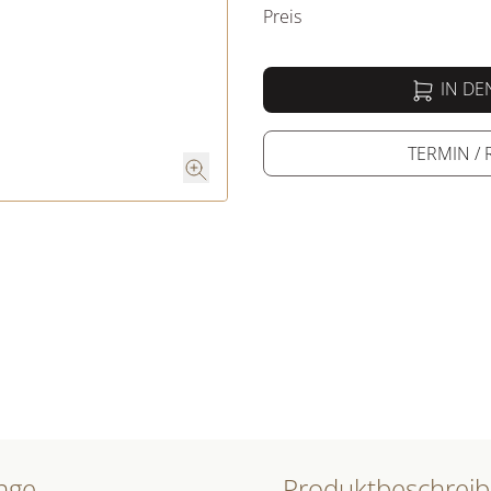
Preis
IN D
TERMIN /
nge
Produktbeschrei