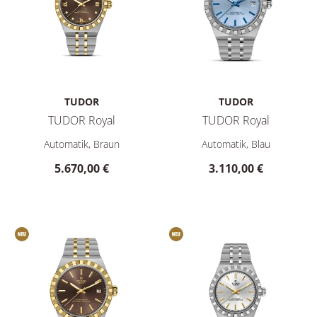
TUDOR
TUDOR
TUDOR Royal
TUDOR Royal
TUDOR TUDOR Royal, Ref: M2830A1A3-0001, Preis: 5.670,00
TUDOR TUDOR Royal, Ref: M28
Automatik, Braun
Automatik, Blau
5.670,00 €
3.110,00 €