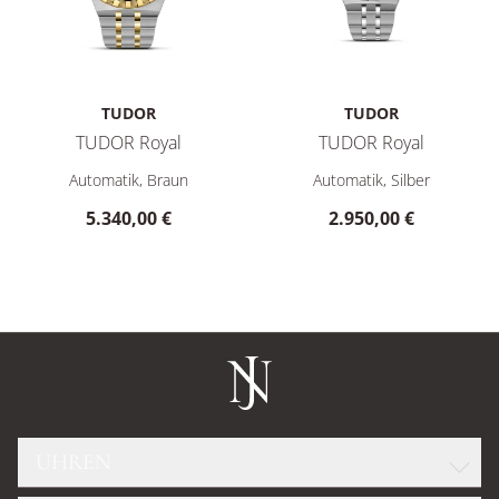
TUDOR
TUDOR
TUDOR Royal
TUDOR Royal
TUDOR TUDOR Royal, Ref: M2836C1A3-0001, Preis: 5.340,00
TUDOR TUDOR Royal, Ref: M28
Automatik, Braun
Automatik, Silber
5.340,00 €
2.950,00 €
UHREN