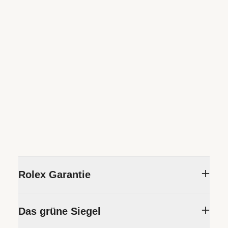
Rolex Garantie
Um die Präzision und Zuverlässigkeit seiner
Das grüne Siegel
Zeitmesser sicherzustellen, unterzieht Rolex