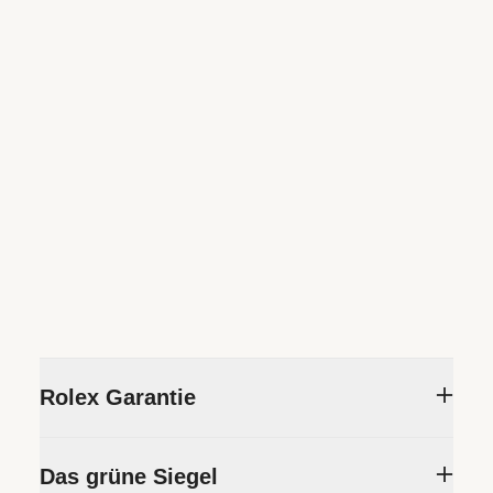
Rolex Garantie
Um die Präzision und Zuverlässigkeit seiner
Das grüne Siegel
Zeitmesser sicherzustellen, unterzieht Rolex