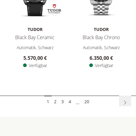
TUDOR
TUDOR
Black Bay Ceramic
Black Bay Chrono
TUDOR Black Bay Ceramic, Ref: M79210CNU-0001, Preis: 5.5
TUDOR Black Bay Chrono, Ref:
Automatik, Schwarz
Automatik, Schwarz
5.570,00 €
6.350,00 €
Verfügbar
Verfügbar
1
2
3
4
20
...