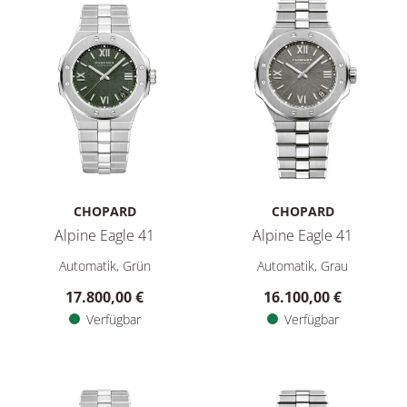
CHOPARD
CHOPARD
Alpine Eagle 41
Alpine Eagle 41
Chopard Alpine Eagle 41, Ref: 298600-3014, Preis: 17.800,00
Chopard Alpine Eagle 41, Ref:
Automatik, Grün
Automatik, Grau
17.800,00 €
16.100,00 €
Verfügbar
Verfügbar