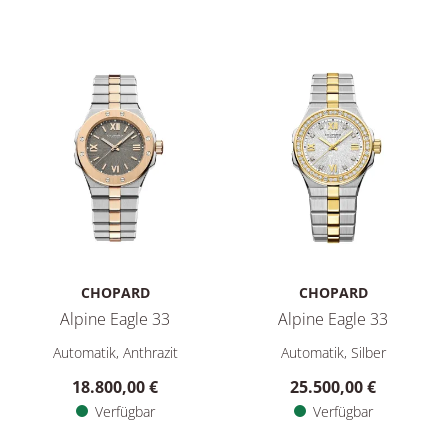
CHOPARD
CHOPARD
Alpine Eagle 33
Alpine Eagle 33
Chopard Alpine Eagle 33, Ref: 298617-6001, Preis: 18.800,00
Chopard Alpine Eagle 33, Ref:
Automatik, Anthrazit
Automatik, Silber
18.800,00 €
25.500,00 €
Verfügbar
Verfügbar