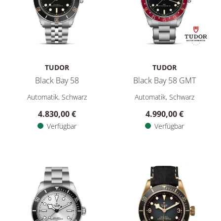
TUDOR
TUDOR
Black Bay 58
Black Bay 58 GMT
TUDOR Black Bay 58, Ref: M7939A1A0NU-0001, Preis: 4.830,
TUDOR Black Bay 58 GMT, Ref
Automatik, Schwarz
Automatik, Schwarz
4.830,00 €
4.990,00 €
Verfügbar
Verfügbar