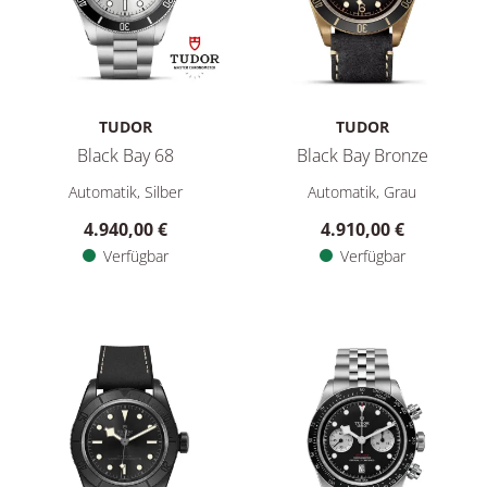
TUDOR
TUDOR
Black Bay 68
Black Bay Bronze
TUDOR Black Bay 68, Ref: M7943A1A0NU-0002, Preis: 4.940,
TUDOR Black Bay Bronze, Ref:
Automatik, Silber
Automatik, Grau
4.940,00 €
4.910,00 €
Verfügbar
Verfügbar