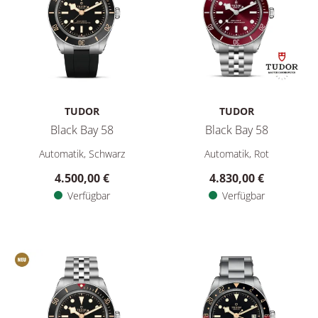
TUDOR
TUDOR
Black Bay 58
Black Bay 58
TUDOR Black Bay 58, Ref: M7939A1A0NU-0003, Preis: 4.500,
TUDOR Black Bay 58, Ref: M7
Automatik, Schwarz
Automatik, Rot
4.500,00 €
4.830,00 €
Verfügbar
Verfügbar