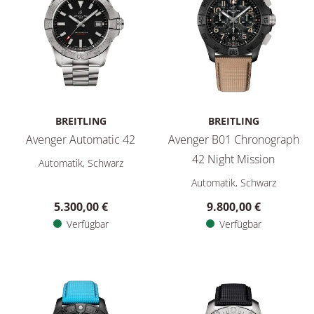
BREITLING
BREITLING
Avenger Automatic 42
Avenger B01 Chronograph
Breitling Avenger Automatic 42, Ref: A17328101B1A1, Preis: 
42 Night Mission
Automatik, Schwarz
Breitling Avenger B01 Chrono
Automatik, Schwarz
5.300,00 €
9.800,00 €
Verfügbar
Verfügbar