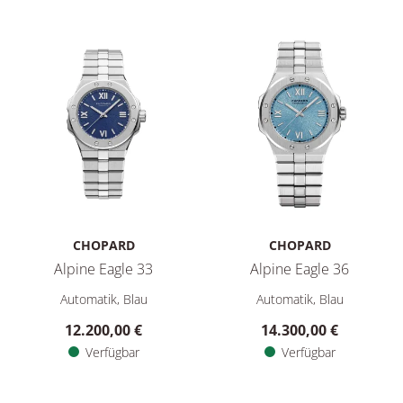
CHOPARD
CHOPARD
Alpine Eagle 33
Alpine Eagle 36
Chopard Alpine Eagle 33, Ref: 298617-3001, Preis: 12.200,00
Chopard Alpine Eagle 36, Ref:
Automatik, Blau
Automatik, Blau
12.200,00 €
14.300,00 €
Verfügbar
Verfügbar