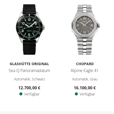
GLASHÜTTE ORIGINAL
CHOPARD
Sea Q Panoramadatum
Alpine Eagle 41
Glashütte Original Sea Q Panoramadatum , Ref: 
Chopard Alpine E
Automatik, Schwarz
Automatik, Grau
12.700,00 €
16.100,00 €
Verfügbar
Verfügbar