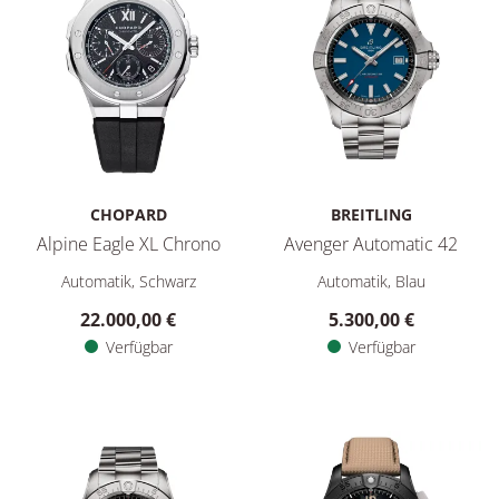
CHOPARD
BREITLING
Alpine Eagle XL Chrono
Avenger Automatic 42
Chopard Alpine Eagle XL Chrono, Ref: 298609-3004, Preis: 2
Breitling Avenger Automatic 4
Automatik, Schwarz
Automatik, Blau
22.000,00 €
5.300,00 €
Verfügbar
Verfügbar