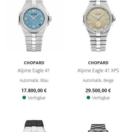
CHOPARD
CHOPARD
Alpine Eagle 41
Alpine Eagle 41 XPS
Chopard Alpine Eagle 41, Ref: 298600-3035, Preis: 17.800,00
Chopard Alpine Eagle 41 XPS, 
Automatik, Blau
Automatik, Beige
17.800,00 €
29.500,00 €
Verfügbar
Verfügbar