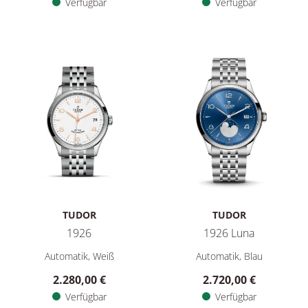
Verfügbar
Verfügbar
TUDOR
TUDOR
1926
1926 Luna
TUDOR 1926, Ref: M91450-0011, Preis: 2.280,00 €, Verfügba
TUDOR 1926 Luna, Ref: M91560
Automatik, Weiß
Automatik, Blau
2.280,00 €
2.720,00 €
Verfügbar
Verfügbar