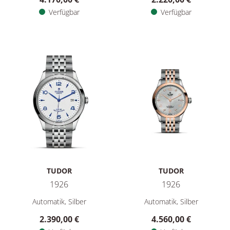
Verfügbar
Verfügbar
TUDOR
TUDOR
1926
1926
TUDOR 1926, Ref: M91650-0005, Preis: 2.390,00 €, Verfügba
TUDOR 1926, Ref: M91351-0002
Automatik, Silber
Automatik, Silber
2.390,00 €
4.560,00 €