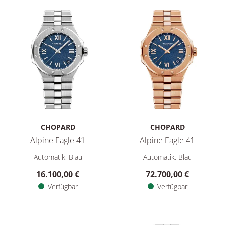
CHOPARD
CHOPARD
Alpine Eagle 41
Alpine Eagle 41
Chopard Alpine Eagle 41, Ref: 298600-3001, Preis: 16.100,00
Chopard Alpine Eagle 41, Ref:
Automatik, Blau
Automatik, Blau
16.100,00 €
72.700,00 €
Verfügbar
Verfügbar