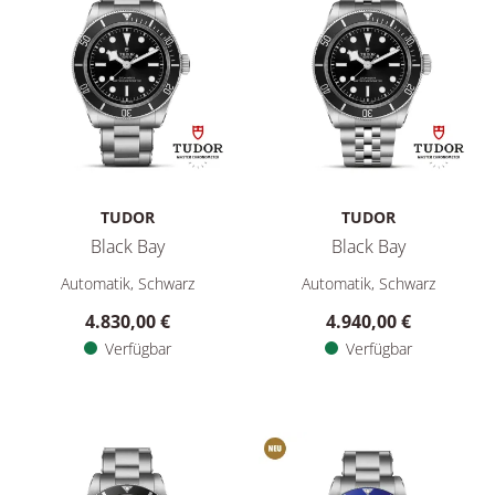
TUDOR
TUDOR
Black Bay
Black Bay
TUDOR Black Bay, Ref: M7941A1A0NU-0001, Preis: 4.830,00 
TUDOR Black Bay, Ref: M7941
Automatik, Schwarz
Automatik, Schwarz
4.830,00 €
4.940,00 €
Verfügbar
Verfügbar