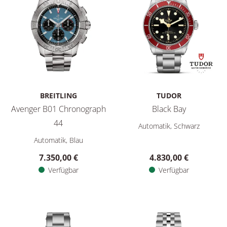
BREITLING
TUDOR
Avenger B01 Chronograph
Black Bay
TUDOR Black Bay, Ref: M7941
44
Automatik, Schwarz
Breitling Avenger B01 Chronograph 44, Ref: AB0147101C1A1, 
Automatik, Blau
7.350,00 €
4.830,00 €
Verfügbar
Verfügbar