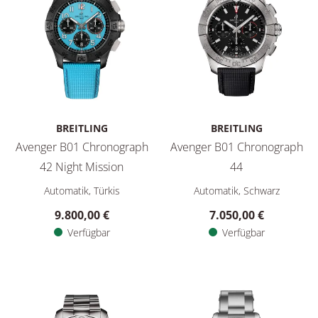
BREITLING
BREITLING
Avenger B01 Chronograph
Avenger B01 Chronograph
42 Night Mission
44
Breitling Avenger B01 Chronograph 42 Night Mission, Ref: S
Breitling Avenger B01 Chrono
Automatik, Türkis
Automatik, Schwarz
9.800,00 €
7.050,00 €
Verfügbar
Verfügbar