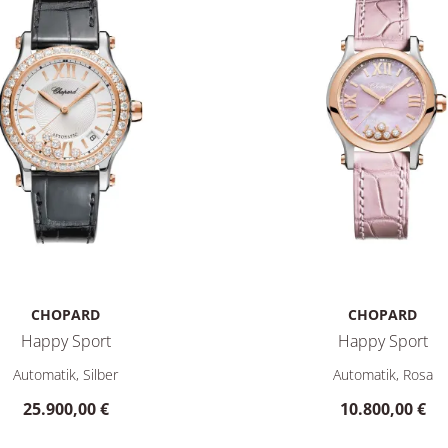
CHOPARD
CHOPARD
Happy Sport
Happy Sport
0,00 €
appy Sport, Ref: 278559-6003, Preis: 25.900,00 €
Chopard Happy Sport, Ref: 
Automatik, Silber
Automatik, Rosa
25.900,00 €
10.800,00 €