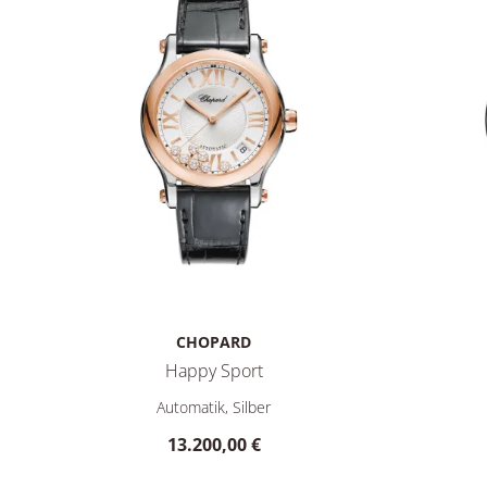
CHOPARD
Happy Sport
Chopard Happy Sport, Ref: 278559-6001, Preis: 13.20
Chopard H
Automatik, Silber
13.200,00 €