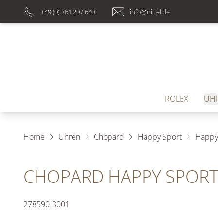
+49 (0) 761 207 640
info@nittel.de
ROLEX
UH
Home
Uhren
Chopard
Happy Sport
Happy
CHOPARD HAPPY SPOR
278590-3001