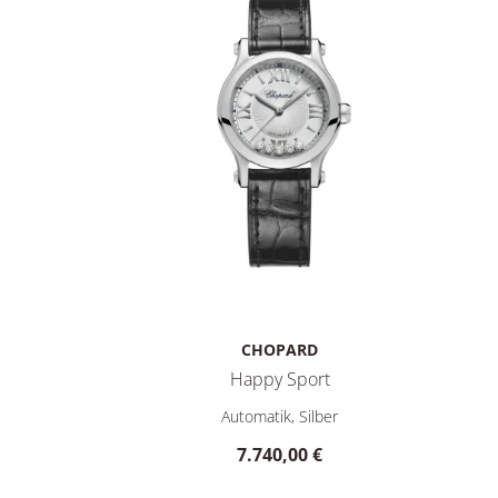
CHOPARD
Happy Sport
278573-6011, Preis: 10.800,00 €
Chopard Happy Sport, Ref: 278573-3011, Preis
Automatik, Silber
7.740,00 €