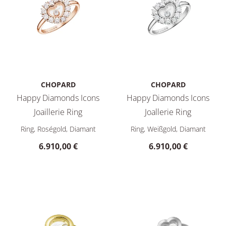
CHOPARD
CHOPARD
Happy Diamonds Icons
Happy Diamonds Icons
Joaillerie Ring
Joallerie Ring
Chopard Happy Diamonds Icons Joaillerie Ring, Ref: 82A616-
Chopard Happy Diamonds Icons
Ring, Roségold, Diamant
Ring, Weißgold, Diamant
6.910,00 €
6.910,00 €