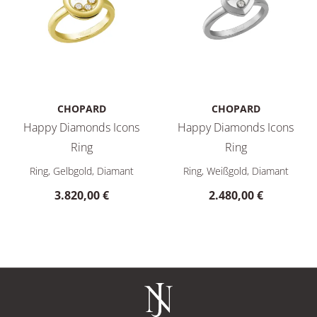
CHOPARD
CHOPARD
Happy Diamonds Icons
Happy Diamonds Icons
Ring
Ring
Chopard Happy Diamonds Icons Ring, Ref: 82A018-0000, Prei
Chopard Happy Diamonds Icons
Ring, Gelbgold, Diamant
Ring, Weißgold, Diamant
3.820,00 €
2.480,00 €