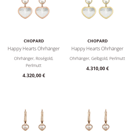
CHOPARD
CHOPARD
Happy Hearts Ohrhänger
Happy Hearts Ohrhänger
Chopard Happy Hearts Ohrhänger, Ref: 837482-5310, Preis: 
Chopard Happy Hearts Ohrhäng
Ohrhänger, Roségold,
Ohrhänger, Gelbgold, Perlmutt
Perlmutt
4.310,00 €
4.320,00 €