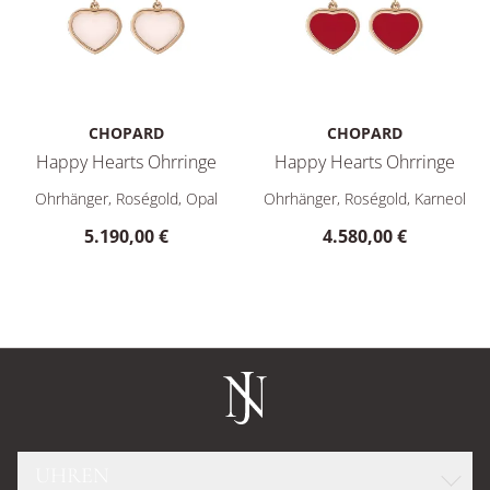
CHOPARD
CHOPARD
Happy Hearts Ohrringe
Happy Hearts Ohrringe
Chopard Happy Hearts Ohrringe, Ref: 837482-5620, Preis: 5
Chopard Happy Hearts Ohrring
Ohrhänger, Roségold, Opal
Ohrhänger, Roségold, Karneol
5.190,00 €
4.580,00 €
UHREN