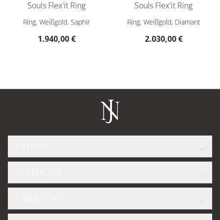
Souls Flex'it Ring
Souls Flex'it Ring
FOPE Souls Flex'it Ring, Ref: 09E08AX_B3_B_XBX_0XS, Preis: 
FOPE Souls Flex'it Ring, Ref:
Ring, Weißgold, Saphir
Ring, Weißgold, Diamant
1.940,00 €
2.030,00 €
UHREN
SCHMUCK
ROLEX
GLASHÜTTE ORIGINAL
ÜBER UNS
WELLENDORFF
OMEGA
DIAMANTKONFIGURATOR