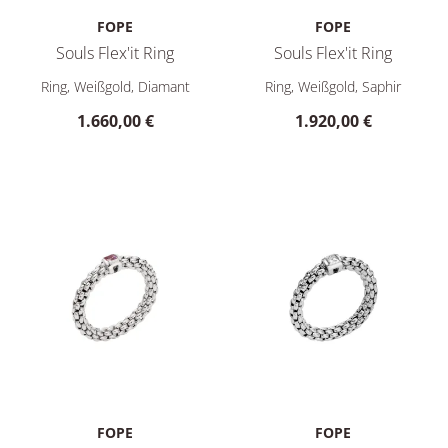
FOPE
FOPE
Souls Flex'it Ring
Souls Flex'it Ring
FOPE Souls Flex'it Ring, Ref: 09E08AX_BN_B_XBX_0XS, Preis:
FOPE Souls Flex'it Ring, Ref:
Ring, Weißgold, Diamant
Ring, Weißgold, Saphir
1.660,00 €
1.920,00 €
FOPE
FOPE