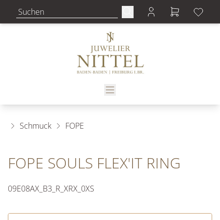
Schmuck
FOPE
FOPE SOULS FLEX'IT RING
09E08AX_B3_R_XRX_0XS