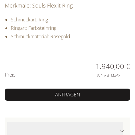
Merkmale: Souls Flex'it Ring
Schmuckart: Ring
Ringart: Farbsteinring
Schmuckmaterial: Roségold
PREISINFORMATIONEN
1.940,00 €
Preis
UVP inkl. MwSt.
ANFRAGEN
Produktdetails Souls Flex'it Ring