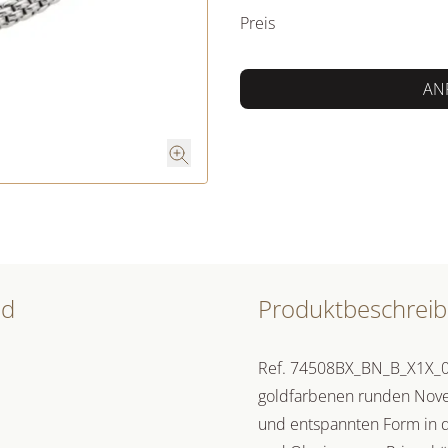
Preis
AN
nd
Produktbeschrei
Ref. 74508BX_BN_B_X1X_0X
goldfarbenen runden Novece
und entspannten Form in d