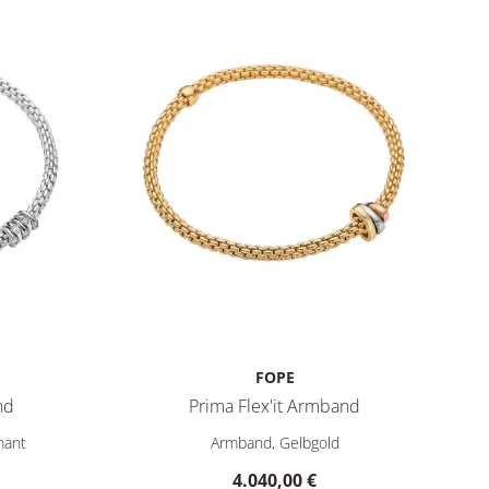
FOPE
nd
Prima Flex'it Armband
00 €
, Ref: 74608BX_BB_B_XBX_0XS, Preis: 3.850,00 €
FOPE Prima Flex'it Armband, Ref: 74408BX_XX
mant
Armband, Gelbgold
4.040,00 €