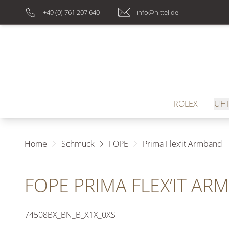
+49 (0) 761 207 640
info@nittel.de
ROLEX
UH
Home
Schmuck
FOPE
Prima Flex’it Armband
FOPE PRIMA FLEX’IT A
74508BX_BN_B_X1X_0XS