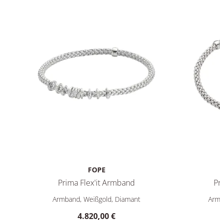
FOPE
Prima Flex'it Armband
P
FOPE Prima Flex'it Armband, Ref: 74708BX_BB_B_XBX_0
FOPE Prim
Armband, Weißgold, Diamant
Arm
4.820,00 €