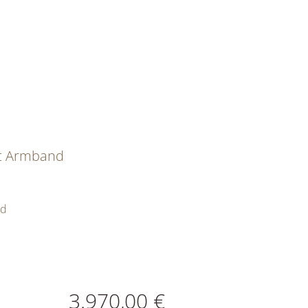
it Armband
ld
ATIONEN
3.970,00 €