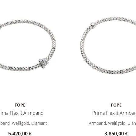
FOPE
FOPE
rima Flex'it Armband
Prima Flex'it Armba
XS, Preis: 4.820,00 €
a Flex'it Armband, Ref: 74408BX_PB_B_BBB_0XS, Preis: 5.420,
FOPE Prima Flex'it Armband
band, Weißgold, Diamant
Armband, Weißgold, Dia
5.420,00 €
3.850,00 €