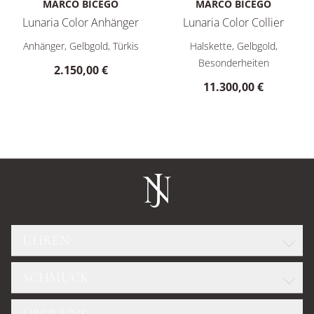
MARCO BICEGO
MARCO BICEGO
Lunaria Color Anhänger
Lunaria Color Collier
Marco Bicego Lunaria Color Anhänger, Ref: PB20 TUM01 Y, Pr
Marco Bicego Lunaria Color Co
Anhänger, Gelbgold, Türkis
Halskette, Gelbgold,
Besonderheiten
2.150,00 €
11.300,00 €
UHREN
SCHMUCK
ROLEX
GLASHÜTTE ORIGINAL