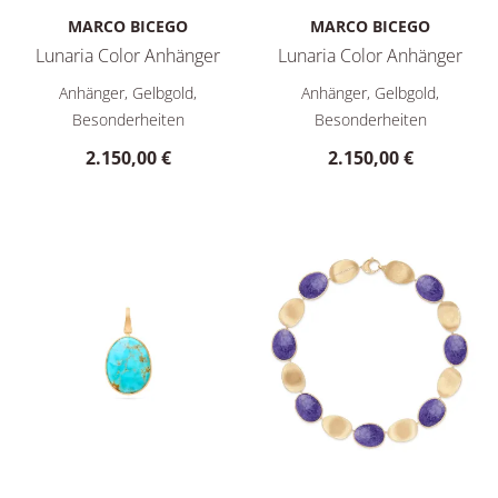
MARCO BICEGO
MARCO BICEGO
Lunaria Color Anhänger
Lunaria Color Anhänger
Marco Bicego Lunaria Color Anhänger, Ref: PB20 TUL01 Y, Pre
Marco Bicego Lunaria Color An
Anhänger, Gelbgold,
Anhänger, Gelbgold,
Besonderheiten
Besonderheiten
2.150,00 €
2.150,00 €