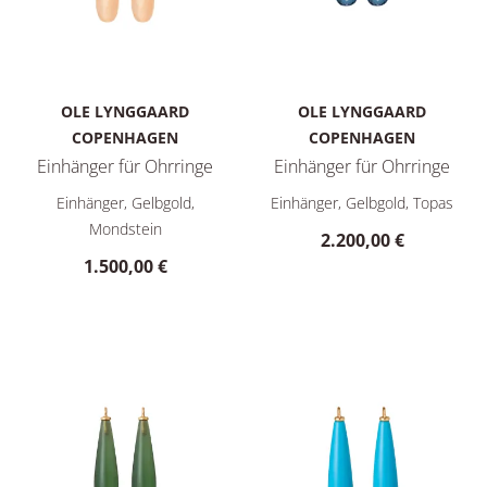
OLE LYNGGAARD
OLE LYNGGAARD
COPENHAGEN
COPENHAGEN
Einhänger für Ohrringe
Einhänger für Ohrringe
Ole Lynggaard Copenhagen Einhänger für Ohrringe, Ref: A171
Ole Lynggaard Copenhagen Ein
Einhänger, Gelbgold,
Einhänger, Gelbgold, Topas
Mondstein
2.200,00 €
1.500,00 €