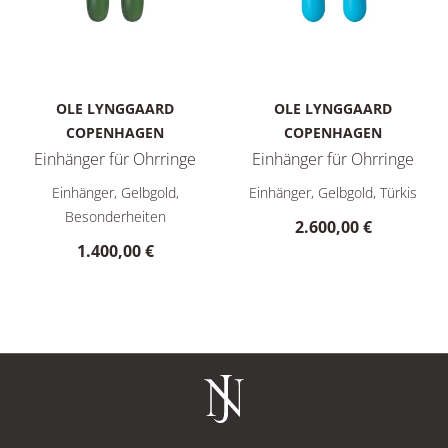
OLE LYNGGAARD
OLE LYNGGAARD
COPENHAGEN
COPENHAGEN
Einhänger für Ohrringe
Einhänger für Ohrringe
Ole Lynggaard Copenhagen Einhänger für Ohrringe, Ref: A308
Ole Lynggaard Copenhagen Ein
Einhänger, Gelbgold,
Einhänger, Gelbgold, Türkis
Besonderheiten
2.600,00 €
1.400,00 €