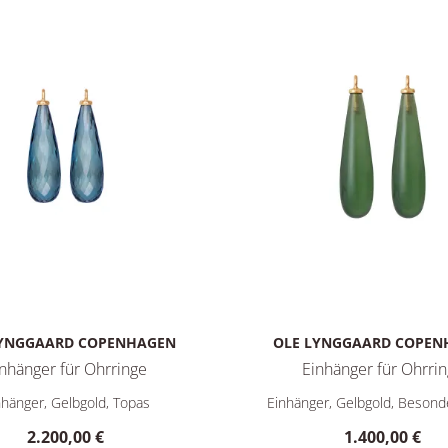
LYNGGAARD COPENHAGEN
OLE LYNGGAARD COPEN
nhänger für Ohrringe
Einhänger für Ohrri
: A1715-406, Preis: 1.500,00 €
aard Copenhagen Einhänger für Ohrringe, Ref: A3080-401, Preis
Ole Lynggaard Copenhagen Ei
nhänger, Gelbgold, Topas
Einhänger, Gelbgold, Besond
2.200,00 €
1.400,00 €