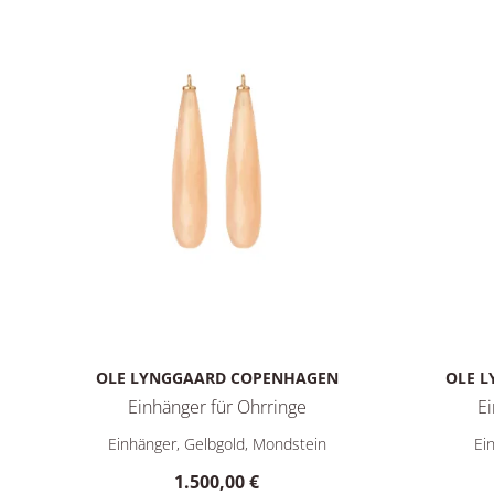
OLE LYNGGAARD COPENHAGEN
OLE 
Einhänger für Ohrringe
Ei
Ole Lynggaard Copenhagen Einhänger für Ohrringe, Ref
Ole Lyngg
Einhänger, Gelbgold, Mondstein
Ei
1.500,00 €