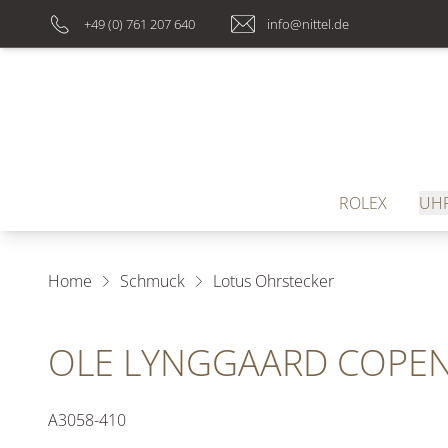
+49 (0) 761 207 640
info@nittel.de
ROLEX
UH
Home
Schmuck
Lotus Ohrstecker
OLE LYNGGAARD COPE
A3058-410