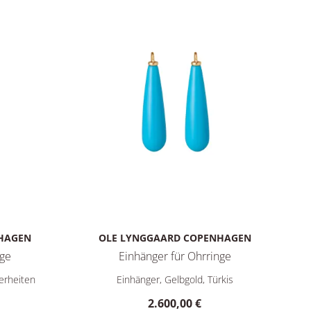
HAGEN
OLE LYNGGAARD COPENHAGEN
nge
Einhänger für Ohrringe
: 2.200,00 €
nhänger für Ohrringe, Ref: A3081-431, Preis: 1.400,00 €
Ole Lynggaard Copenhagen Einhänger für Ohrri
erheiten
Einhänger, Gelbgold, Türkis
2.600,00 €