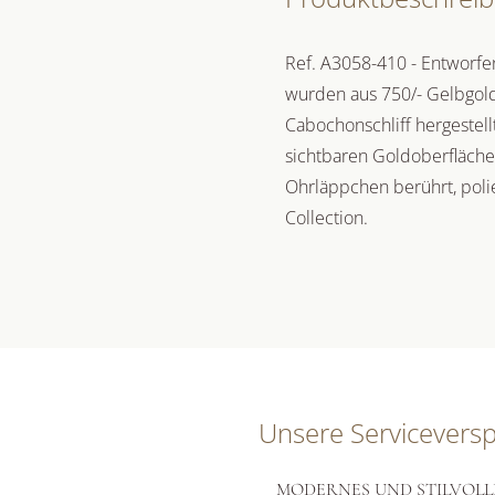
Ref. A3058-410 - Entworfe
wurden aus 750/- Gelbgol
Cabochonschliff hergestel
sichtbaren Goldoberflächen
Ohrläppchen berührt, polie
Collection.
Unsere Servicevers
MODERNES UND STILVOLL