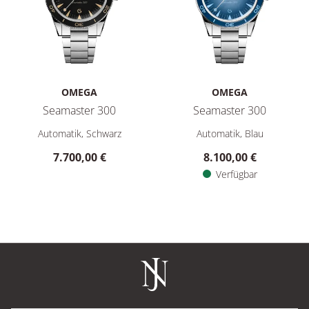
OMEGA
OMEGA
Seamaster 300
Seamaster 300
Omega Seamaster 300, Ref: 234.30.41.21.01.001, Preis: 7.70
Omega Seamaster 300, Ref: 23
Automatik, Schwarz
Automatik, Blau
7.700,00 €
8.100,00 €
Verfügbar