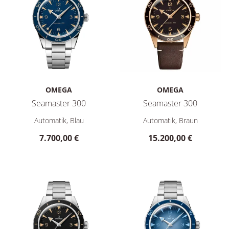
OMEGA
OMEGA
Seamaster 300
Seamaster 300
Omega Seamaster 300, Ref: 234.30.41.21.03.001, Preis: 7.70
Omega Seamaster 300, Ref: 23
Automatik, Blau
Automatik, Braun
7.700,00 €
15.200,00 €