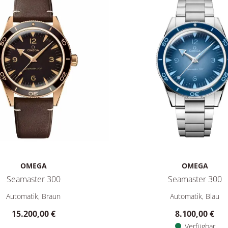
OMEGA
OMEGA
Seamaster 300
Seamaster 300
: 7.700,00 €
master 300, Ref: 234.92.41.21.10.001, Preis: 15.200,00 €
Omega Seamaster 300, Ref: 2
Automatik, Braun
Automatik, Blau
15.200,00 €
8.100,00 €
Verfügbar