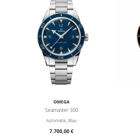
OMEGA
Seamaster 300
Omega Seamaster 300, Ref: 234.30.41.21.03.001, Preis
Omega Sea
Automatik, Blau
7.700,00 €