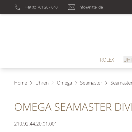
+49 (0) 761 207 640
info@nittel.de
ROLEX
UH
Home
Uhren
Omega
Seamaster
Seamaster
OMEGA SEAMASTER DIV
210.92.44.20.01.001