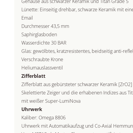
Gehäuse aus schwarzer Keramik und Titan Grade 5
Lünette: Einseitig drehbar, schwarze Keramik mit ei
Email
Durchmesser 43,5 mm
Saphirglasboden
Wasserdichte 30 BAR
Glas: gewölbtes, kratzresistentes, beidseitig anti-ref
Verschraubte Krone
Heliumauslassventil
Zifferblatt
Zifferblatt aus gebürsteter schwarzer Keramik [ZrO2]
Skelettierte Zeiger und die erhabenen Indizes aus T
mit weißer Super-LumiNova
Uhrwerk
Kaliber: Omega 8806
Uhrwerk mit Automatikaufzug und Co-Axial Hemmun