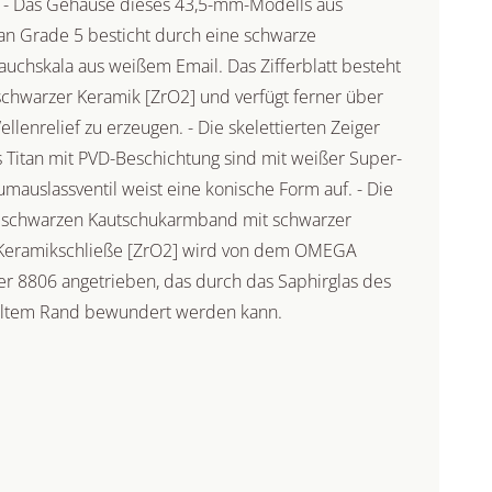
. - Das Gehäuse dieses 43,5-mm-Modells aus
an Grade 5 besticht durch eine schwarze
auchskala aus weißem Email. Das Zifferblatt besteht
schwarzer Keramik [ZrO2] und verfügt ferner über
llenrelief zu erzeugen. - Die skelettierten Zeiger
 Titan mit PVD-Beschichtung sind mit weißer Super-
umauslassventil weist eine konische Form auf. - Die
en schwarzen Kautschukarmband mit schwarzer
r Keramikschließe [ZrO2] wird von dem OMEGA
r 8806 angetrieben, das durch das Saphirglas des
ltem Rand bewundert werden kann.