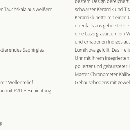
bestem Design bereichert
ner Tauchskala aus weißem
schwarzer Keramik und Tit
Keramiklünette mit einer T
ebenfalls aus gebürsteter 
eine Lasergravur, um ein We
und erhabenen Indizes aus
lektierendes Saphirglas
LumiNova gefüllt. Das Heli
Uhr mit ihrem integriert
polierter und gebürstete
Master Chronometer Kalibe
 mit Wellenrelief
Gehäusebodens mit gewel
itan mit PVD-Beschichtung
g