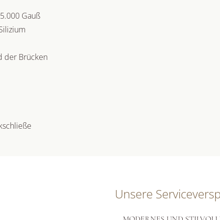
15.000 Gauß
Silizium
d der Brücken
kschließe
Unsere Servicevers
MODERNES UND STILVOLL