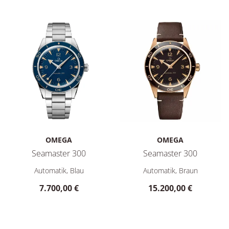
OMEGA
OMEGA
Seamaster 300
Seamaster 300
Omega Seamaster 300, Ref: 234.30.41.21.03.001, Preis: 7.70
Omega Seamaster 300, Ref: 23
Automatik, Blau
Automatik, Braun
7.700,00 €
15.200,00 €