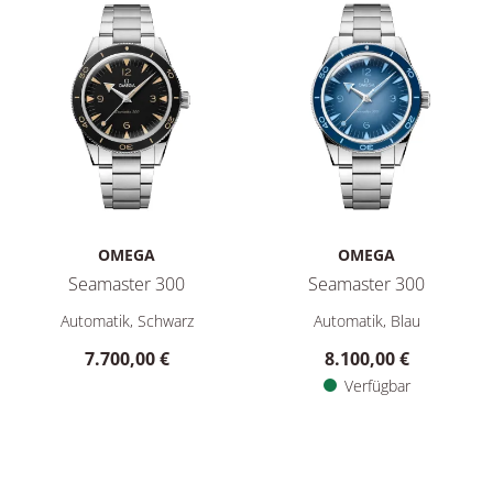
OMEGA
OMEGA
Seamaster 300
Seamaster 300
Omega Seamaster 300, Ref: 234.30.41.21.01.001, Preis: 7.70
Omega Seamaster 300, Ref: 23
Automatik, Schwarz
Automatik, Blau
7.700,00 €
8.100,00 €
Verfügbar