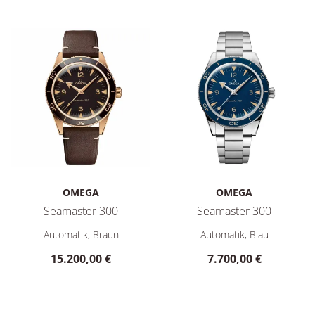
OMEGA
OMEGA
Seamaster 300
Seamaster 300
Omega Seamaster 300, Ref: 234.92.41.21.10.001, Preis: 15.2
Omega Seamaster 300, Ref: 23
Automatik, Braun
Automatik, Blau
15.200,00 €
7.700,00 €