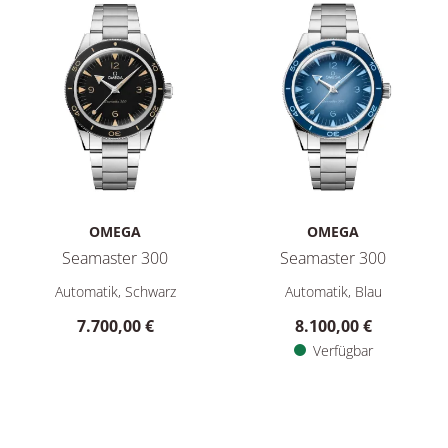
OMEGA
OMEGA
Seamaster 300
Seamaster 300
Omega Seamaster 300, Ref: 234.30.41.21.01.001, Preis: 7.70
Omega Seamaster 300, Ref: 23
Automatik, Schwarz
Automatik, Blau
7.700,00 €
8.100,00 €
Verfügbar