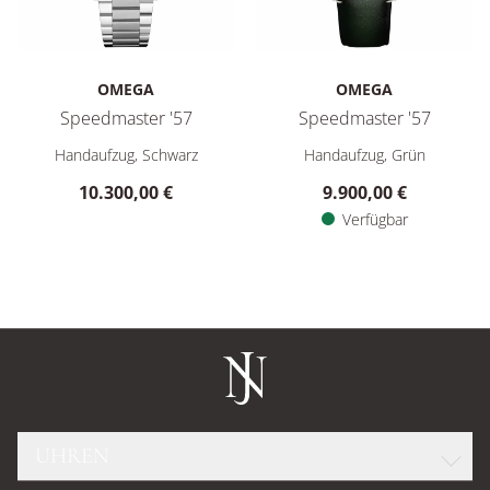
OMEGA
OMEGA
Speedmaster '57
Speedmaster '57
Omega Speedmaster '57, Ref: 332.10.41.51.01.001, Preis: 10
Omega Speedmaster '57, Ref: 
Handaufzug, Schwarz
Handaufzug, Grün
10.300,00 €
9.900,00 €
Verfügbar
UHREN