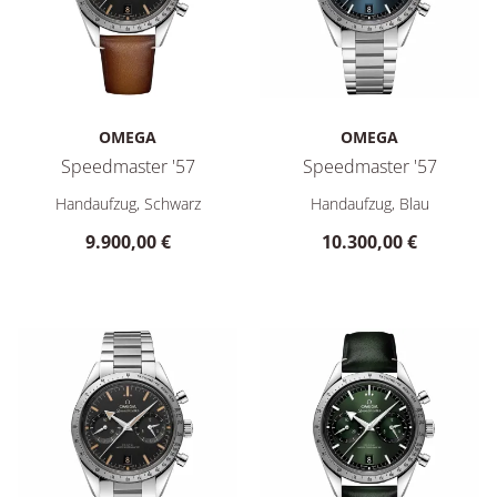
OMEGA
OMEGA
Speedmaster '57
Speedmaster '57
Omega Speedmaster '57, Ref: 332.12.41.51.01.001, Preis: 9.
Omega Speedmaster '57, Ref: 
Handaufzug, Schwarz
Handaufzug, Blau
9.900,00 €
10.300,00 €