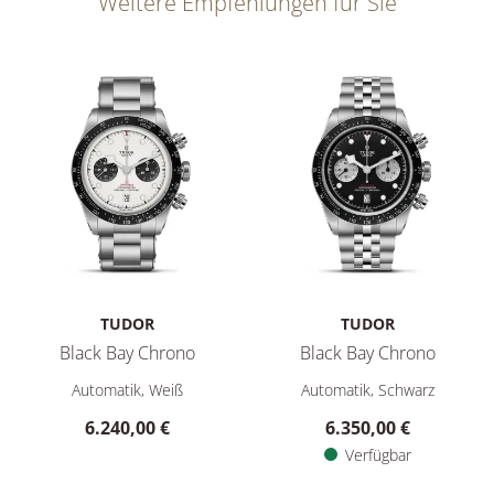
Weitere Empfehlungen für Sie
TUDOR
TUDOR
Black Bay Chrono
Black Bay Chrono
TUDOR Black Bay Chrono, Ref: M79360N-0012, Preis: 6.240,
TUDOR Black Bay Chrono, Ref:
Automatik, Weiß
Automatik, Schwarz
6.240,00 €
6.350,00 €
Verfügbar