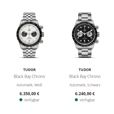
TUDOR
TUDOR
Black Bay Chrono
Black Bay Chrono
TUDOR Black Bay Chrono, Ref: M79360N-0014, Preis: 6.350,0
TUDOR Black Bay Chrono, Ref:
Automatik, Weiß
Automatik, Schwarz
6.350,00 €
6.240,00 €
Verfügbar
Verfügbar