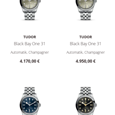
TUDOR
TUDOR
Black Bay One 31
Black Bay One 31
TUDOR Black Bay One 31, Ref: M79600-0003, Preis: 4.170,00
TUDOR Black Bay One 31, Ref:
Automatik, Champagner
Automatik, Champagner
4.170,00 €
4.950,00 €