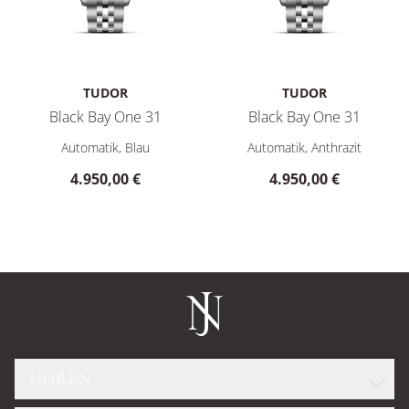
TUDOR
TUDOR
Black Bay One 31
Black Bay One 31
TUDOR Black Bay One 31, Ref: M79600-0005, Preis: 4.950,00
TUDOR Black Bay One 31, Ref:
Automatik, Blau
Automatik, Anthrazit
4.950,00 €
4.950,00 €
UHREN