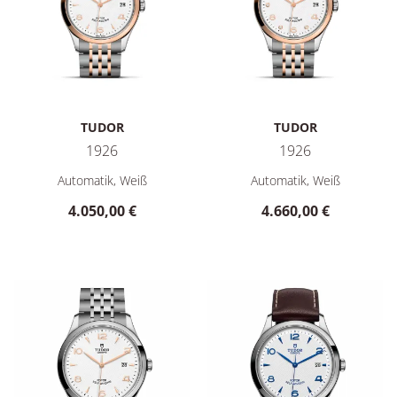
TUDOR
TUDOR
1926
1926
TUDOR 1926, Ref: M91451-0009, Preis: 4.050,00 €
TUDOR 1926, Ref: M91451-001
Automatik, Weiß
Automatik, Weiß
4.050,00 €
4.660,00 €