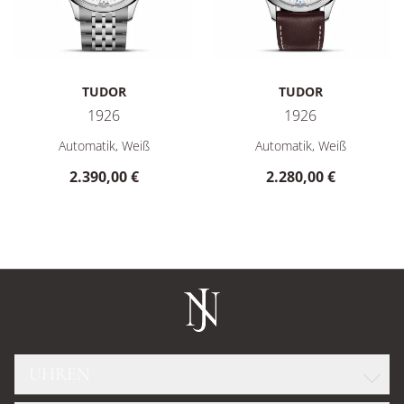
TUDOR
TUDOR
1926
1926
TUDOR 1926, Ref: M91650-0011, Preis: 2.390,00 €
TUDOR 1926, Ref: M91650-001
Automatik, Weiß
Automatik, Weiß
2.390,00 €
2.280,00 €
UHREN