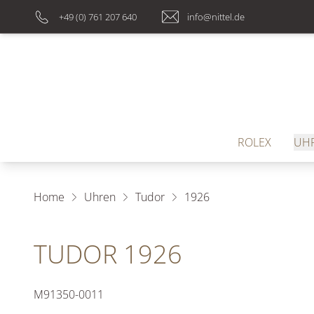
+49 (0) 761 207 640
info@nittel.de
ROLEX
UH
Home
Uhren
Tudor
1926
TUDOR 1926
M91350-0011