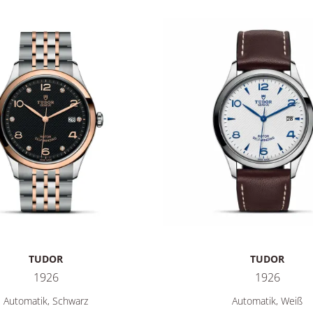
TUDOR
TUDOR
1926
1926
26, Ref: M91551-0004, Preis: 4.780,00 €
TUDOR 1926, Ref: M91550-00
Automatik, Schwarz
Automatik, Weiß