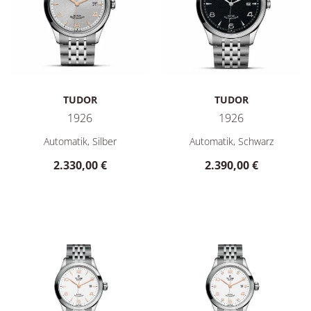
TUDOR
TUDOR
1926
1926
TUDOR 1926, Ref: M91550-0001, Preis: 2.330,00 €
TUDOR 1926, Ref: M91650-000
Automatik, Silber
Automatik, Schwarz
2.330,00 €
2.390,00 €