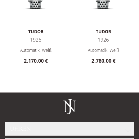
TUDOR
TUDOR
1926
1926
TUDOR 1926, Ref: M91350-0011, Preis: 2.170,00 €
TUDOR 1926, Ref: M91350-001
Automatik, Weiß
Automatik, Weiß
2.170,00 €
2.780,00 €
UHREN